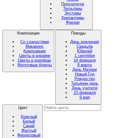
Подсолнухи
Тюльпаны
Эустомы
Хризантемы
Фрезии
Композиции
Поводы
Со сладостями
День рождения
Макаронс
Свадьба
Композиции
Юбилей
Цветы в корзине
1 сентября
Цветы в коробках
14 февраля
Фруктовые букеты
8 марта
День Матери
Новый Год
Рождество
Татьянин день
День учителя
23 февраля
9 мая
Цвет
Красный
Белый
Синий
Желтый
Фиолетовый