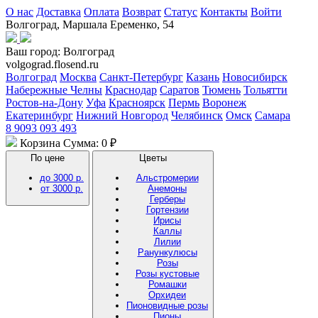
О нас
Доставка
Оплата
Возврат
Статус
Контакты
Войти
Волгоград, Маршала Еременко, 54
Ваш город:
Волгоград
volgograd.flosend.ru
Волгоград
Москва
Санкт-Петербург
Казань
Новосибирск
Набережные Челны
Краснодар
Саратов
Тюмень
Тольятти
Ростов-на-Дону
Уфа
Красноярск
Пермь
Воронеж
Екатеринбург
Нижний Новгород
Челябинск
Омск
Самара
8 9093 093 493
Корзина
Сумма: 0 ₽
По цене
Цветы
до 3000 р.
Альстромерии
от 3000 р.
Анемоны
Герберы
Гортензии
Ирисы
Каллы
Лилии
Ранункулюсы
Розы
Розы кустовые
Ромашки
Орхидеи
Пионовидные розы
Пионы