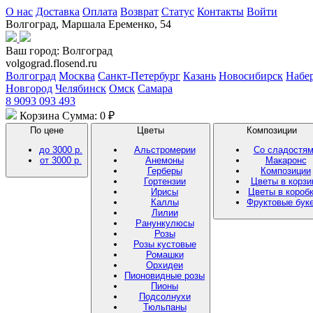
О нас
Доставка
Оплата
Возврат
Статус
Контакты
Войти
Волгоград, Маршала Еременко, 54
Ваш город:
Волгоград
volgograd.flosend.ru
Волгоград
Москва
Санкт-Петербург
Казань
Новосибирск
Набе
Новгород
Челябинск
Омск
Самара
8 9093 093 493
Корзина
Сумма: 0 ₽
По цене
Цветы
Композиции
до 3000 р.
Альстромерии
Со сладостя
от 3000 р.
Анемоны
Макаронс
Герберы
Композиции
Гортензии
Цветы в корзи
Ирисы
Цветы в короб
Каллы
Фруктовые бук
Лилии
Ранункулюсы
Розы
Розы кустовые
Ромашки
Орхидеи
Пионовидные розы
Пионы
Подсолнухи
Тюльпаны