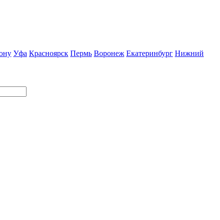
ону
Уфа
Красноярск
Пермь
Воронеж
Екатеринбург
Нижний