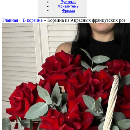
Эустомы
Хризантемы
Фрезии
Главная
»
В корзине
»
Корзина из 9 красных французских роз