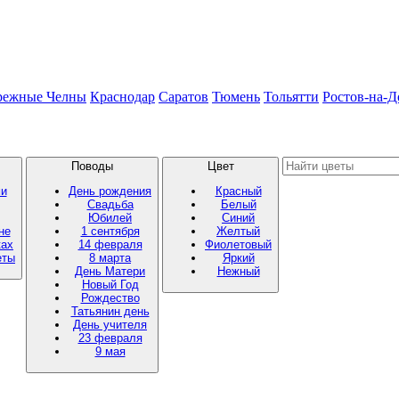
режные Челны
Краснодар
Саратов
Тюмень
Тольятти
Ростов-на-Д
Поводы
Цвет
ми
День рождения
Красный
Свадьба
Белый
Юбилей
Синий
не
1 сентября
Желтый
ках
14 февраля
Фиолетовый
еты
8 марта
Яркий
День Матери
Нежный
Новый Год
Рождество
Татьянин день
День учителя
23 февраля
9 мая