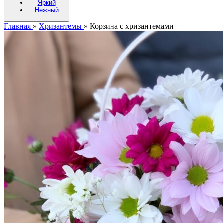
Яркий
Нежный
Главная
»
Хризантемы
»
Корзина с хризантемами