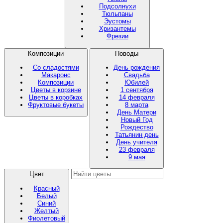
Подсолнухи
Тюльпаны
Эустомы
Хризантемы
Фрезии
Композиции
Поводы
Со сладостями
День рождения
Макаронс
Свадьба
Композиции
Юбилей
Цветы в корзине
1 сентября
Цветы в коробках
14 февраля
Фруктовые букеты
8 марта
День Матери
Новый Год
Рождество
Татьянин день
День учителя
23 февраля
9 мая
Цвет
Красный
Белый
Синий
Желтый
Фиолетовый