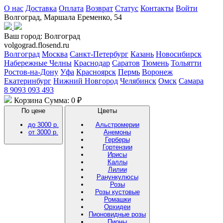
О нас
Доставка
Оплата
Возврат
Статус
Контакты
Войти
Волгоград, Маршала Еременко, 54
Ваш город:
Волгоград
volgograd.flosend.ru
Волгоград
Москва
Санкт-Петербург
Казань
Новосибирск
Набережные Челны
Краснодар
Саратов
Тюмень
Тольятти
Ростов-на-Дону
Уфа
Красноярск
Пермь
Воронеж
Екатеринбург
Нижний Новгород
Челябинск
Омск
Самара
8 9093 093 493
Корзина
Сумма: 0 ₽
По цене
Цветы
до 3000 р.
Альстромерии
от 3000 р.
Анемоны
Герберы
Гортензии
Ирисы
Каллы
Лилии
Ранункулюсы
Розы
Розы кустовые
Ромашки
Орхидеи
Пионовидные розы
Пионы