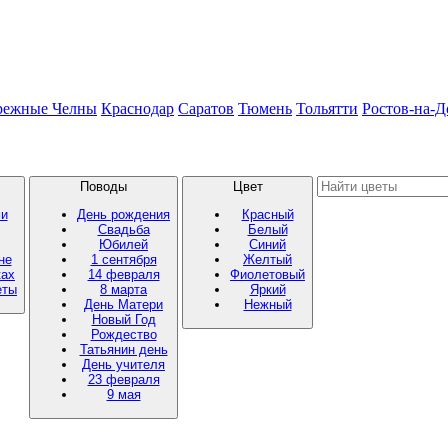
режные Челны
Краснодар
Саратов
Тюмень
Тольятти
Ростов-на-Д
Поводы
Цвет
ми
День рождения
Красный
Свадьба
Белый
Юбилей
Синий
не
1 сентября
Желтый
ках
14 февраля
Фиолетовый
еты
8 марта
Яркий
День Матери
Нежный
Новый Год
Рождество
Татьянин день
День учителя
23 февраля
9 мая