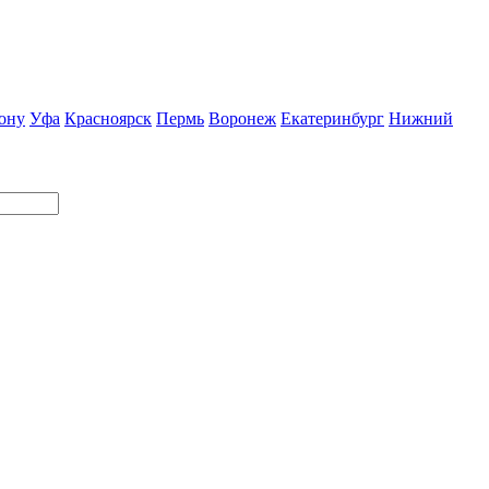
ону
Уфа
Красноярск
Пермь
Воронеж
Екатеринбург
Нижний