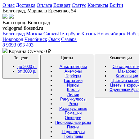
О нас
Доставка
Оплата
Возврат
Статус
Контакты
Войти
Волгоград, Маршала Еременко, 54
Ваш город:
Волгоград
volgograd.flosend.ru
Волгоград
Москва
Санкт-Петербург
Казань
Новосибирск
Набе
Новгород
Челябинск
Омск
Самара
8 9093 093 493
Корзина
Сумма: 0 ₽
По цене
Цветы
Композиции
до 3000 р.
Альстромерии
Со сладостя
от 3000 р.
Анемоны
Макаронс
Герберы
Композиции
Гортензии
Цветы в корзи
Ирисы
Цветы в короб
Каллы
Фруктовые бук
Лилии
Ранункулюсы
Розы
Розы кустовые
Ромашки
Орхидеи
Пионовидные розы
Пионы
Подсолнухи
Тюльпаны