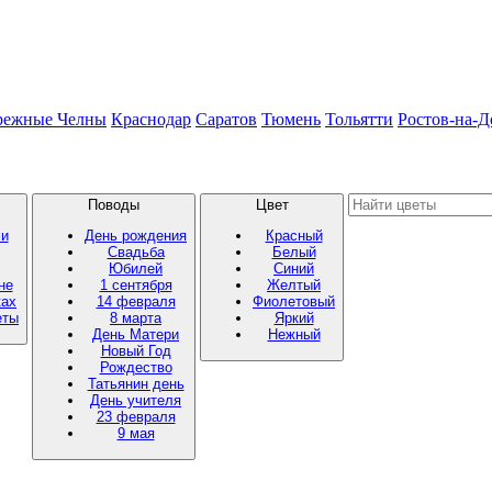
режные Челны
Краснодар
Саратов
Тюмень
Тольятти
Ростов-на-Д
Поводы
Цвет
ми
День рождения
Красный
Свадьба
Белый
Юбилей
Синий
не
1 сентября
Желтый
ках
14 февраля
Фиолетовый
еты
8 марта
Яркий
День Матери
Нежный
Новый Год
Рождество
Татьянин день
День учителя
23 февраля
9 мая