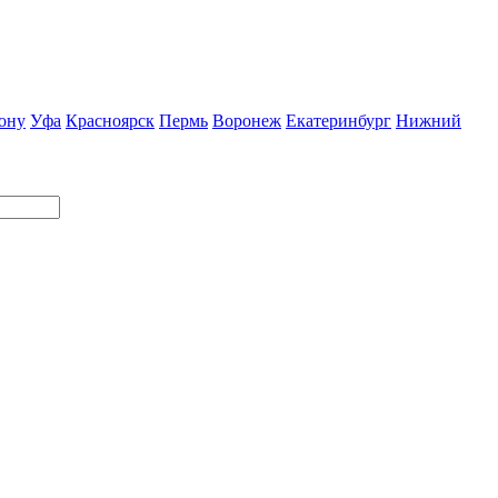
ону
Уфа
Красноярск
Пермь
Воронеж
Екатеринбург
Нижний