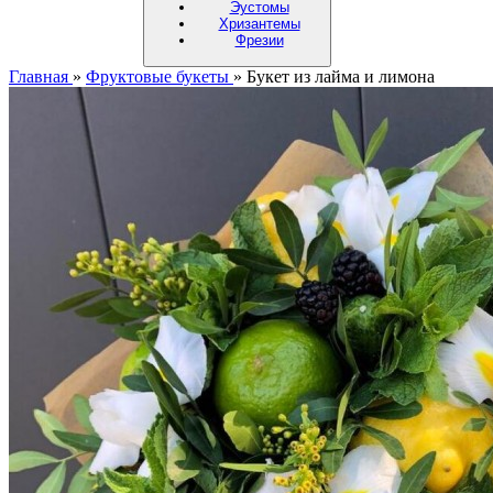
Эустомы
Хризантемы
Фрезии
Главная
»
Фруктовые букеты
»
Букет из лайма и лимона