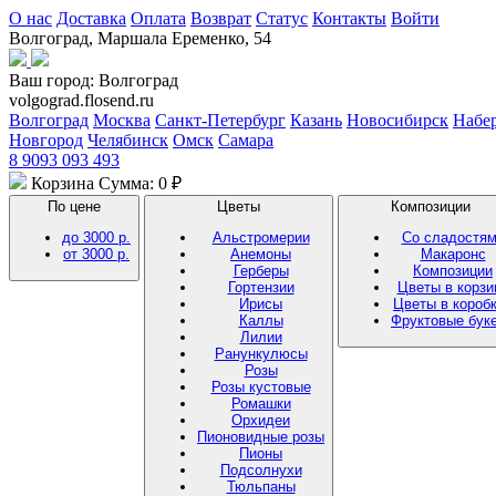
О нас
Доставка
Оплата
Возврат
Статус
Контакты
Войти
Волгоград, Маршала Еременко, 54
Ваш город:
Волгоград
volgograd.flosend.ru
Волгоград
Москва
Санкт-Петербург
Казань
Новосибирск
Набе
Новгород
Челябинск
Омск
Самара
8 9093 093 493
Корзина
Сумма: 0 ₽
По цене
Цветы
Композиции
до 3000 р.
Альстромерии
Со сладостя
от 3000 р.
Анемоны
Макаронс
Герберы
Композиции
Гортензии
Цветы в корзи
Ирисы
Цветы в короб
Каллы
Фруктовые бук
Лилии
Ранункулюсы
Розы
Розы кустовые
Ромашки
Орхидеи
Пионовидные розы
Пионы
Подсолнухи
Тюльпаны