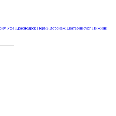
ону
Уфа
Красноярск
Пермь
Воронеж
Екатеринбург
Нижний