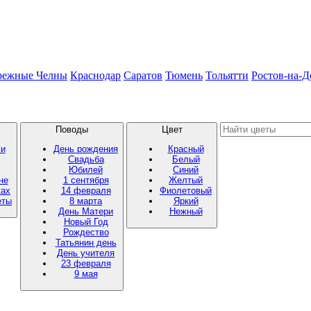
режные Челны
Краснодар
Саратов
Тюмень
Тольятти
Ростов-на-Д
Поводы
Цвет
ми
День рождения
Красный
Свадьба
Белый
Юбилей
Синий
не
1 сентября
Желтый
ках
14 февраля
Фиолетовый
еты
8 марта
Яркий
День Матери
Нежный
Новый Год
Рождество
Татьянин день
День учителя
23 февраля
9 мая