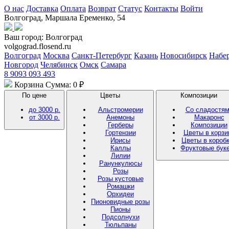
О нас
Доставка
Оплата
Возврат
Статус
Контакты
Войти
Волгоград, Маршала Еременко, 54
Ваш город:
Волгоград
volgograd.flosend.ru
Волгоград
Москва
Санкт-Петербург
Казань
Новосибирск
Набе
Новгород
Челябинск
Омск
Самара
8 9093 093 493
Корзина
Сумма: 0 ₽
По цене
Цветы
Композиции
до 3000 р.
Альстромерии
Со сладостя
от 3000 р.
Анемоны
Макаронс
Герберы
Композиции
Гортензии
Цветы в корзи
Ирисы
Цветы в короб
Каллы
Фруктовые бук
Лилии
Ранункулюсы
Розы
Розы кустовые
Ромашки
Орхидеи
Пионовидные розы
Пионы
Подсолнухи
Тюльпаны