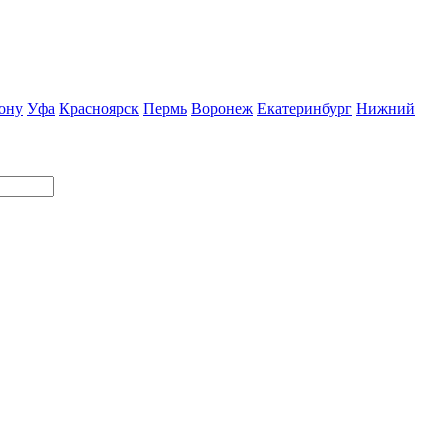
ону
Уфа
Красноярск
Пермь
Воронеж
Екатеринбург
Нижний