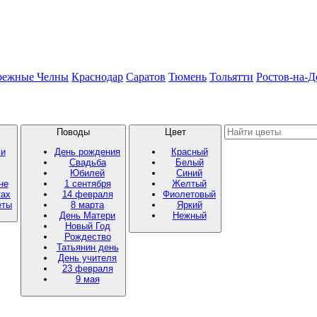
режные Челны
Краснодар
Саратов
Тюмень
Тольятти
Ростов-на-Д
Поводы
Цвет
ми
День рождения
Красный
Свадьба
Белый
Юбилей
Синий
не
1 сентября
Желтый
ках
14 февраля
Фиолетовый
еты
8 марта
Яркий
День Матери
Нежный
Новый Год
Рождество
Татьянин день
День учителя
23 февраля
9 мая