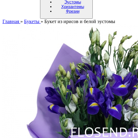
Эустомы
Хризантемы
Фрезии
Главная
»
Букеты
»
Букет из ирисов и белой эустомы