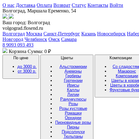
О нас
Доставка
Оплата
Возврат
Статус
Контакты
Войти
Волгоград, Маршала Еременко, 54
Ваш город:
Волгоград
volgograd.flosend.ru
Волгоград
Москва
Санкт-Петербург
Казань
Новосибирск
Набе
Новгород
Челябинск
Омск
Самара
8 9093 093 493
Корзина
Сумма: 0 ₽
По цене
Цветы
Композиции
до 3000 р.
Альстромерии
Со сладостя
от 3000 р.
Анемоны
Макаронс
Герберы
Композиции
Гортензии
Цветы в корзи
Ирисы
Цветы в короб
Каллы
Фруктовые бук
Лилии
Ранункулюсы
Розы
Розы кустовые
Ромашки
Орхидеи
Пионовидные розы
Пионы
Подсолнухи
Тюльпаны