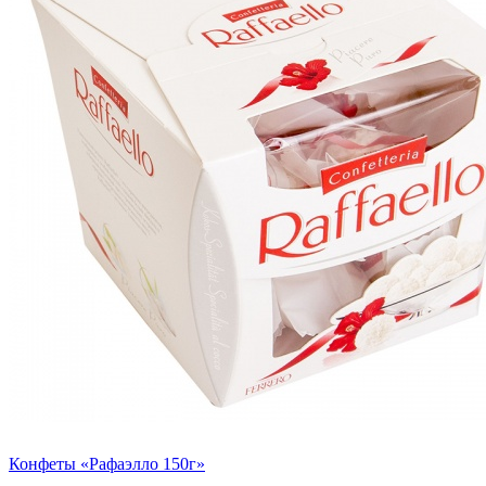
Конфеты «Рафаэлло 150г»