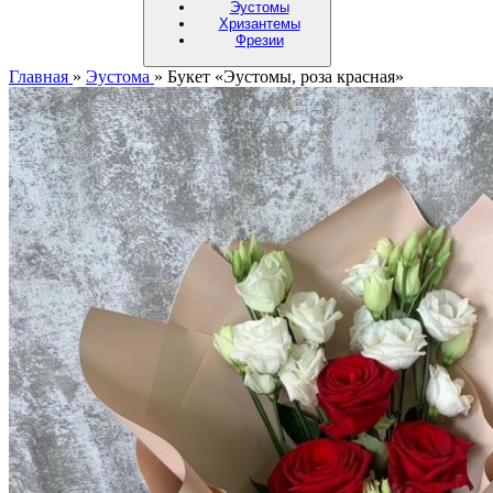
Эустомы
Хризантемы
Фрезии
Главная
»
Эустома
»
Букет «Эустомы, роза красная»