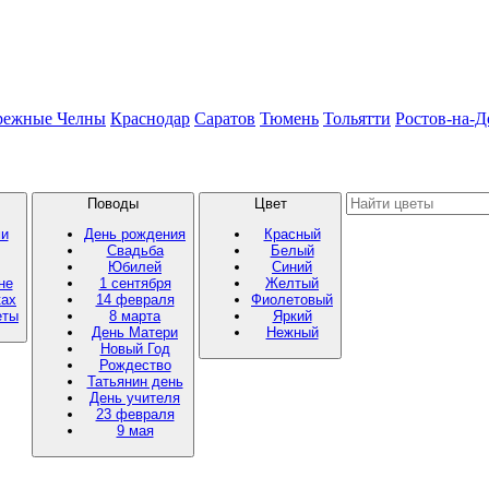
режные Челны
Краснодар
Саратов
Тюмень
Тольятти
Ростов-на-Д
Поводы
Цвет
ми
День рождения
Красный
Свадьба
Белый
Юбилей
Синий
не
1 сентября
Желтый
ках
14 февраля
Фиолетовый
еты
8 марта
Яркий
День Матери
Нежный
Новый Год
Рождество
Татьянин день
День учителя
23 февраля
9 мая