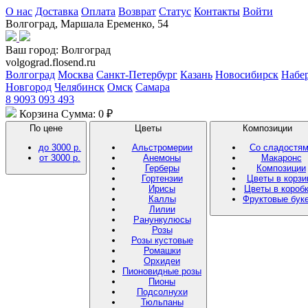
О нас
Доставка
Оплата
Возврат
Статус
Контакты
Войти
Волгоград, Маршала Еременко, 54
Ваш город:
Волгоград
volgograd.flosend.ru
Волгоград
Москва
Санкт-Петербург
Казань
Новосибирск
Набе
Новгород
Челябинск
Омск
Самара
8 9093 093 493
Корзина
Сумма: 0 ₽
По цене
Цветы
Композиции
до 3000 р.
Альстромерии
Со сладостя
от 3000 р.
Анемоны
Макаронс
Герберы
Композиции
Гортензии
Цветы в корзи
Ирисы
Цветы в короб
Каллы
Фруктовые бук
Лилии
Ранункулюсы
Розы
Розы кустовые
Ромашки
Орхидеи
Пионовидные розы
Пионы
Подсолнухи
Тюльпаны