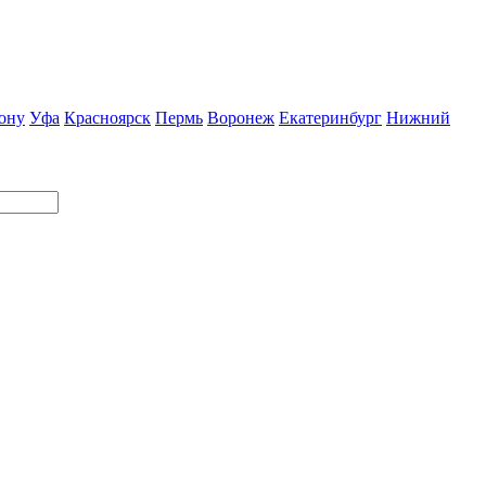
ону
Уфа
Красноярск
Пермь
Воронеж
Екатеринбург
Нижний