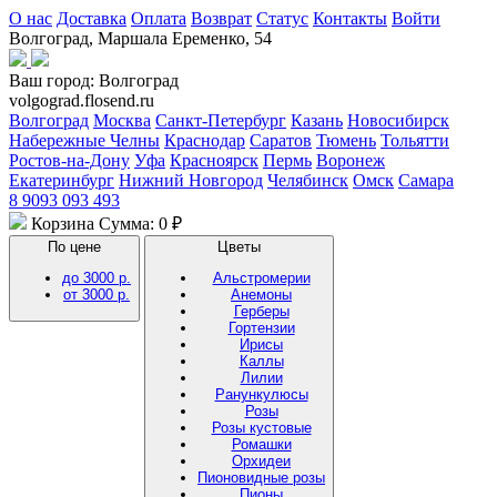
О нас
Доставка
Оплата
Возврат
Статус
Контакты
Войти
Волгоград, Маршала Еременко, 54
Ваш город:
Волгоград
volgograd.flosend.ru
Волгоград
Москва
Санкт-Петербург
Казань
Новосибирск
Набережные Челны
Краснодар
Саратов
Тюмень
Тольятти
Ростов-на-Дону
Уфа
Красноярск
Пермь
Воронеж
Екатеринбург
Нижний Новгород
Челябинск
Омск
Самара
8 9093 093 493
Корзина
Сумма: 0 ₽
По цене
Цветы
до 3000 р.
Альстромерии
от 3000 р.
Анемоны
Герберы
Гортензии
Ирисы
Каллы
Лилии
Ранункулюсы
Розы
Розы кустовые
Ромашки
Орхидеи
Пионовидные розы
Пионы