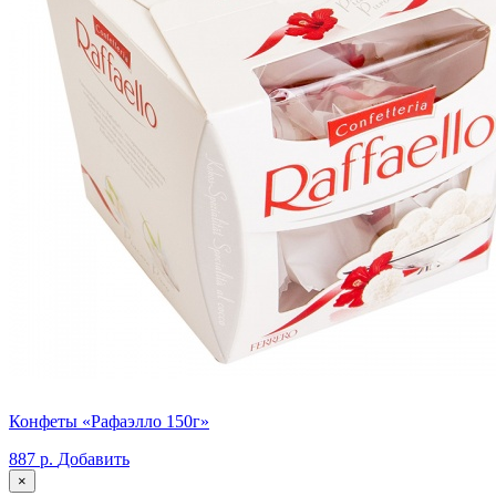
Конфеты «Рафаэлло 150г»
887 р.
Добавить
×