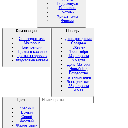
Подсолнухи
Тюльпаны
Эустомы
Хризантемы
Фрезии
Композиции
Поводы
Со сладостями
День рождения
Макаронс
Свадьба
Композиции
Юбилей
Цветы в корзине
1 сентября
Цветы в коробках
14 февраля
Фруктовые букеты
8 марта
День Матери
Новый Год
Рождество
Татьянин день
День учителя
23 февраля
9 мая
Цвет
Красный
Белый
Синий
Желтый
Фиолетовый