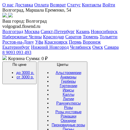
О нас
Доставка
Оплата
Возврат
Статус
Контакты
Войти
Волгоград, Маршала Еременко, 54
Ваш город:
Волгоград
volgograd.flosend.ru
Волгоград
Москва
Санкт-Петербург
Казань
Новосибирск
Набережные Челны
Краснодар
Саратов
Тюмень
Тольятти
Ростов-на-Дону
Уфа
Красноярск
Пермь
Воронеж
Екатеринбург
Нижний Новгород
Челябинск
Омск
Самара
8 9093 093 493
Корзина
Сумма: 0 ₽
По цене
Цветы
до 3000 р.
Альстромерии
от 3000 р.
Анемоны
Герберы
Гортензии
Ирисы
Каллы
Лилии
Ранункулюсы
Розы
Розы кустовые
Ромашки
Орхидеи
Пионовидные розы
Пионы