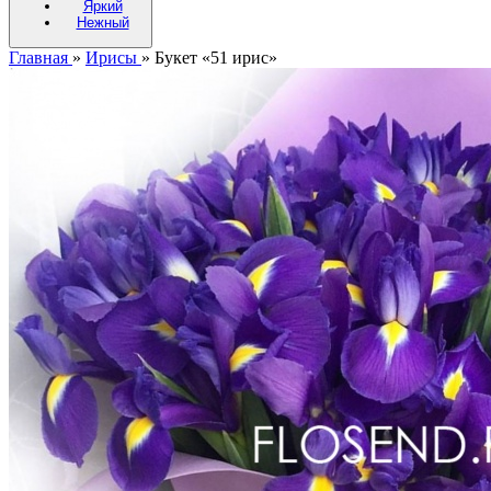
Яркий
Нежный
Главная
»
Ирисы
»
Букет «51 ирис»