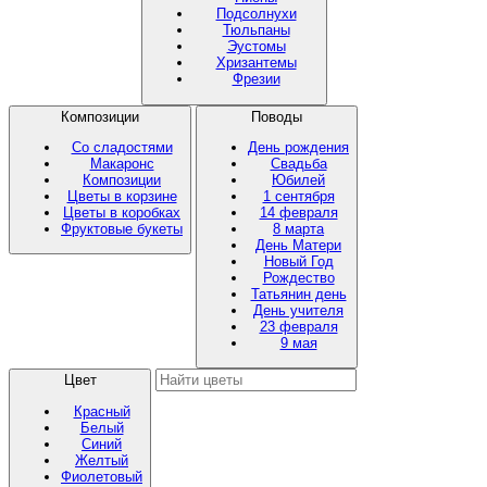
Подсолнухи
Тюльпаны
Эустомы
Хризантемы
Фрезии
Композиции
Поводы
Со сладостями
День рождения
Макаронс
Свадьба
Композиции
Юбилей
Цветы в корзине
1 сентября
Цветы в коробках
14 февраля
Фруктовые букеты
8 марта
День Матери
Новый Год
Рождество
Татьянин день
День учителя
23 февраля
9 мая
Цвет
Красный
Белый
Синий
Желтый
Фиолетовый