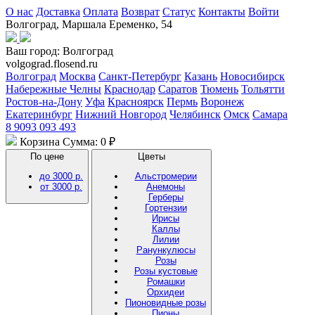
О нас
Доставка
Оплата
Возврат
Статус
Контакты
Войти
Волгоград, Маршала Еременко, 54
Ваш город:
Волгоград
volgograd.flosend.ru
Волгоград
Москва
Санкт-Петербург
Казань
Новосибирск
Набережные Челны
Краснодар
Саратов
Тюмень
Тольятти
Ростов-на-Дону
Уфа
Красноярск
Пермь
Воронеж
Екатеринбург
Нижний Новгород
Челябинск
Омск
Самара
8 9093 093 493
Корзина
Сумма: 0 ₽
По цене
Цветы
до 3000 р.
Альстромерии
от 3000 р.
Анемоны
Герберы
Гортензии
Ирисы
Каллы
Лилии
Ранункулюсы
Розы
Розы кустовые
Ромашки
Орхидеи
Пионовидные розы
Пионы