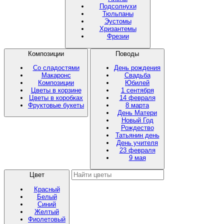
Подсолнухи
Тюльпаны
Эустомы
Хризантемы
Фрезии
Композиции
Поводы
Со сладостями
День рождения
Макаронс
Свадьба
Композиции
Юбилей
Цветы в корзине
1 сентября
Цветы в коробках
14 февраля
Фруктовые букеты
8 марта
День Матери
Новый Год
Рождество
Татьянин день
День учителя
23 февраля
9 мая
Цвет
Красный
Белый
Синий
Желтый
Фиолетовый