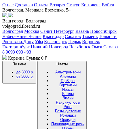
О нас
Доставка
Оплата
Возврат
Статус
Контакты
Войти
Волгоград, Маршала Еременко, 54
Ваш город:
Волгоград
volgograd.flosend.ru
Волгоград
Москва
Санкт-Петербург
Казань
Новосибирск
Набережные Челны
Краснодар
Саратов
Тюмень
Тольятти
Ростов-на-Дону
Уфа
Красноярск
Пермь
Воронеж
Екатеринбург
Нижний Новгород
Челябинск
Омск
Самара
8 9093 093 493
Корзина
Сумма: 0 ₽
По цене
Цветы
до 3000 р.
Альстромерии
от 3000 р.
Анемоны
Герберы
Гортензии
Ирисы
Каллы
Лилии
Ранункулюсы
Розы
Розы кустовые
Ромашки
Орхидеи
Пионовидные розы
Пионы