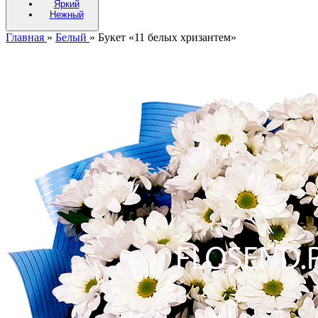
Яркий
Нежный
Главная
»
Белый
»
Букет «11 белых хризантем»