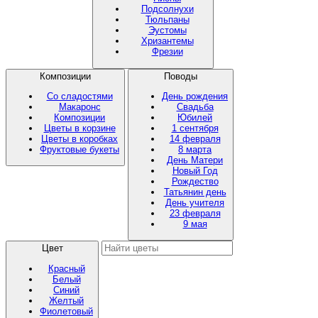
Подсолнухи
Тюльпаны
Эустомы
Хризантемы
Фрезии
Композиции
Поводы
Со сладостями
День рождения
Макаронс
Свадьба
Композиции
Юбилей
Цветы в корзине
1 сентября
Цветы в коробках
14 февраля
Фруктовые букеты
8 марта
День Матери
Новый Год
Рождество
Татьянин день
День учителя
23 февраля
9 мая
Цвет
Красный
Белый
Синий
Желтый
Фиолетовый