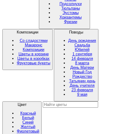
Подсолнухи
Тюльпаны
Эустомы
Хризантемы
Фрезии
Композиции
Поводы
Со сладостями
День рождения
Макаронс
Свадьба
Композиции
Юбилей
Цветы в корзине
1 сентября
Цветы в коробках
14 февраля
Фруктовые букеты
8 марта
День Матери
Новый Год
Рождество
Татьянин день
День учителя
23 февраля
9 мая
Цвет
Красный
Белый
Синий
Желтый
Фиолетовый