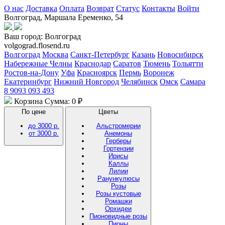
О нас
Доставка
Оплата
Возврат
Статус
Контакты
Войти
Волгоград, Маршала Еременко, 54
Ваш город:
Волгоград
volgograd.flosend.ru
Волгоград
Москва
Санкт-Петербург
Казань
Новосибирск
Набережные Челны
Краснодар
Саратов
Тюмень
Тольятти
Ростов-на-Дону
Уфа
Красноярск
Пермь
Воронеж
Екатеринбург
Нижний Новгород
Челябинск
Омск
Самара
8 9093 093 493
Корзина
Сумма: 0 ₽
По цене
Цветы
до 3000 р.
Альстромерии
от 3000 р.
Анемоны
Герберы
Гортензии
Ирисы
Каллы
Лилии
Ранункулюсы
Розы
Розы кустовые
Ромашки
Орхидеи
Пионовидные розы
Пионы